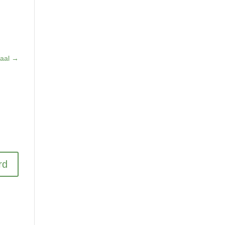
aal
→
rd