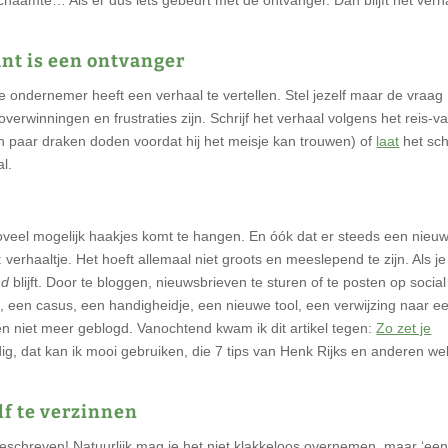
nt is een ontvanger
e ondernemer heeft een verhaal te vertellen. Stel jezelf maar de vraag
 overwinningen en frustraties zijn. Schrijf het verhaal volgens het reis-v
en paar draken doden voordat hij het meisje kan trouwen) of
laat
het sch
l.
oveel mogelijk haakjes komt te hangen. En óók dat er steeds een nieu
 verhaaltje. Het hoeft allemaal niet groots en meeslepend te zijn. Als j
nd
blijft. Door te bloggen, nieuwsbrieven te sturen of te posten op social
k, een casus, een handigheidje, een nieuwe tool, een verwijzing naar e
ijden niet meer geblogd. Vanochtend kwam ik dit artikel tegen:
Zo zet je
ig, dat kan ik mooi gebruiken, die 7 tips van Henk Rijks en anderen wel
elf te verzinnen
geschreven! Natuurlijk mag je het niet klakkeloos overnemen, maar ‘ee