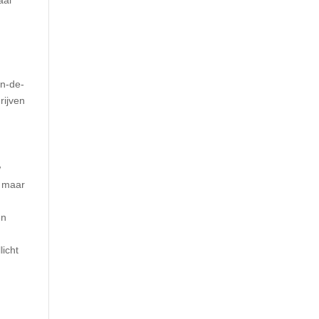
an-de-
rijven
w
e maar
en
licht
n