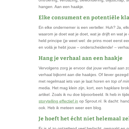
hangen. Aan een haakje.
Elke consument en potentiële kla
En elke ondernemer is een verteller. Huh? Ja, elk
waarom je doet wat je doet, wat je drijft en wat je
held principe (je weet wel: de prins moet eerst e
en voilá je hebt jouw – onderscheidende! – verhaa
Hang je verhaal aan een haakje
Vervolgens zorg je ervoor dat jouw verhaal aan z
verhaal bijkomt aan die haakjes. Of liever gezegd:
met regelmaat iets van je laat horen en
top of mi
media. Het mag klein zijn, kort, een hapklare bro
artikel. Zoals ik nu doe bijvoorbeeld. Ik heb in t
storytelling effectief in
op Sprout.nl. Ik dacht: hand
ook. Heb ik meteen weer een blog.
Je hoeft het écht niet helemaal z
Er is al zo ontzettend veel bedacht, gemaakt en 