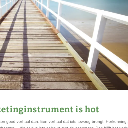
ketinginstrument is hot
n goed verhaal dan. Een verhaal dat iets teweeg brengt. Herkenning,
chaamte… Als er dus iets gebeurt met de ontvanger. Dan blijft het verh