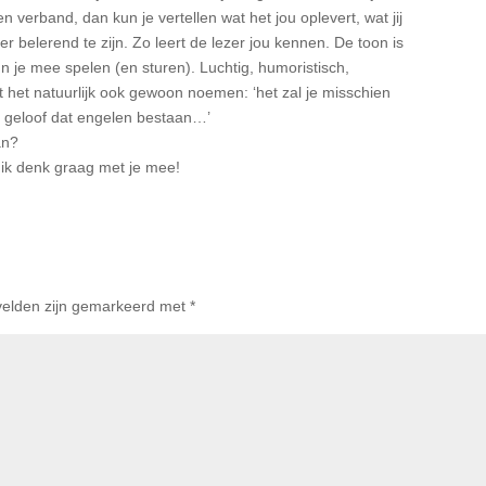
n verband, dan kun je vertellen wat het jou oplevert, wat jij
r belerend te zijn. Zo leert de lezer jou kennen. De toon is
n je mee spelen (en sturen). Luchtig, humoristisch,
nt het natuurlijk ook gewoon noemen: ‘het zal je misschien
k geloof dat engelen bestaan…’
an?
ik denk graag met je mee!
 velden zijn gemarkeerd met
*