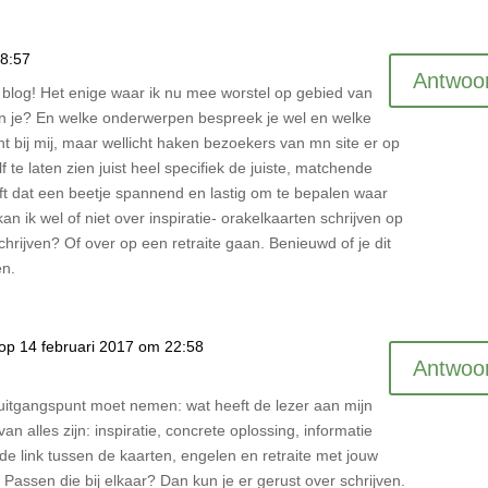
08:57
Antwoo
 blog! Het enige waar ik nu mee worstel op gebied van
ben je? En welke onderwerpen bespreek je wel en welke
 bij mij, maar wellicht haken bezoekers van mn site er op
lf te laten zien juist heel specifiek de juiste, matchende
jft dat een beetje spannend en lastig om te bepalen waar
an ik wel of niet over inspiratie- orakelkaarten schrijven op
chrijven? Of over op een retraite gaan. Benieuwd of je dit
en.
op 14 februari 2017 om 22:58
Antwoo
s uitgangspunt moet nemen: wat heeft de lezer aan mijn
an alles zijn: inspiratie, concrete oplossing, informatie
 de link tussen de kaarten, engelen en retraite met jouw
 Passen die bij elkaar? Dan kun je er gerust over schrijven.