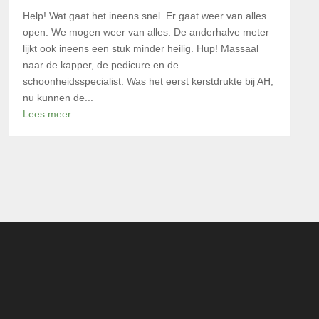
Help! Wat gaat het ineens snel. Er gaat weer van alles
open. We mogen weer van alles. De anderhalve meter
lijkt ook ineens een stuk minder heilig. Hup! Massaal
naar de kapper, de pedicure en de
schoonheidsspecialist. Was het eerst kerstdrukte bij AH,
nu kunnen de...
Lees meer