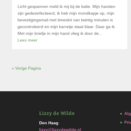
Licht gespannen meld ik mij bij de balie. Mijn handen
zijn gedesinfecteerd, ik heb mijn mondkapje op, mijn
bevestigingsmail met timeslot van twintig minuten is
gecontroleerd en mijn karretje staat klaar. Daar ga ik.
Met mijn briefje in mijn hand vlieg ik door de...
Lees meer
« Vorige Pagina
Lizzy de Wilde
Al
Pri
Den Haag
lizzy@lizzydewilde.nl