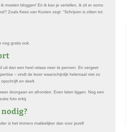
ik moeten bloggen! En ik kan je vertellen, ik zit er soms
oost? Zoals Kees van Kooten zegt: “Schrijven is zitten tot
n nog gratis ook.
ort
ail uit dan een heel relaas neer te pennen. En vergeet
xpertise – vindt de lezer waarschijnlijk helemaal niet zo
opschrijft en deelt.
weer doorgaan en afronden. Even laten liggen. Nog een
euke foto erbij.
n nodig?
der is het immers makkelijker dan voor jezelf.