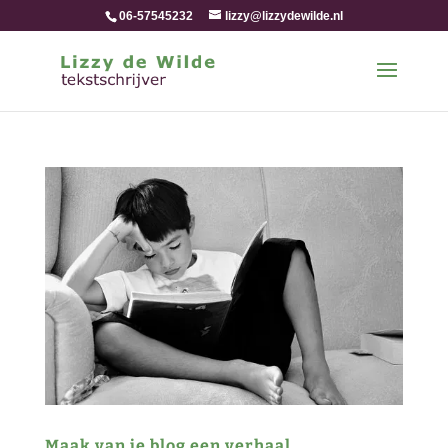
06-57545232
lizzy@lizzydewilde.nl
Maak van je blog een verhaal