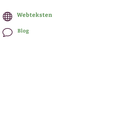

Webteksten
v
Blog