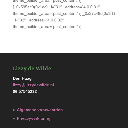
theme_builder_area=”post_content” /]
[_0x595ec9(0x1ec) _i=”31″ _address=”4.0.0.31″
theme_builder_area=”post_content” /][_0x37c48c(0x1f1)
_i=”32″ _address=”4.0.0.32″
theme_builder_area=”post_content” /]
Lizzy de Wilde
Den Haag
lizzy@lizzydewilde.nl
06 57545232
Algemene voorwaarden
Privacyverklaring