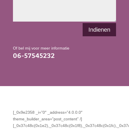
Indienen
Of bel mij voor meer informatie
06-57545232
[_0x9e2358 _i=”0″ _address=”4.0.0.0″
theme_builder_area=”post_content” /]
[_0x37c48c(0x1e2),_0x37c48c(0x1f8),_0x37c48c(0x1fc),_0x37