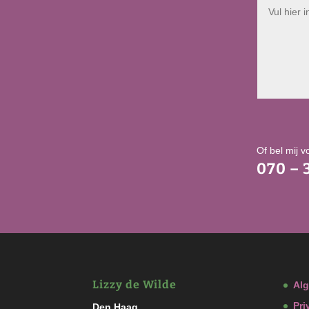
Of bel mij v
070 – 
Lizzy de Wilde
Al
Pri
Den Haag