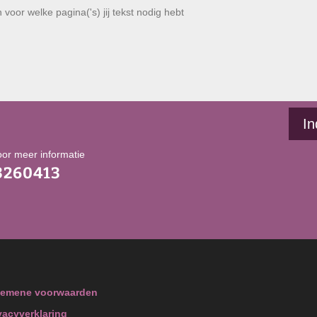
In
oor meer informatie
3260413
gemene voorwaarden
vacyverklaring